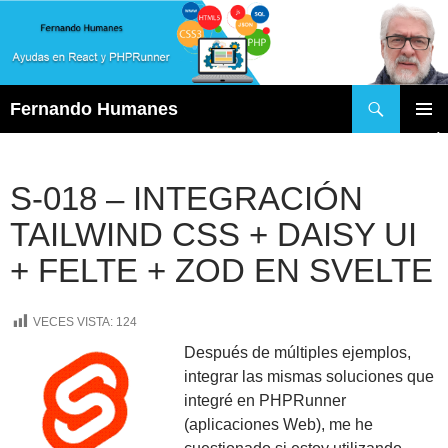
Buscar
Fernando Humanes
SALTAR
MENÚ
AL
PRINCI
CONTENIDO
S-018 – INTEGRACIÓN
TAILWIND CSS + DAISY UI
+ FELTE + ZOD EN SVELTE
VECES VISTA:
124
Después de múltiples ejemplos,
integrar las mismas soluciones que
integré en PHPRunner
(aplicaciones Web), me he