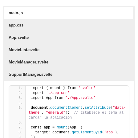
main.js
app.css
App.svelte
MovieList.svelte
MovieManager.svelte
SupportManager.svelte
import 
{
 mount 
}
 from 
'svelte'
import 
'./app.css'
import App from 
'./App.svelte'
document.
documentElement
.
setAttribute
(
"data-
theme"
, 
"emerald"
)
;  
// Establece el tema al 
cargar la aplicación
const app = 
mount
(
App, 
{
  target: document.
getElementById
(
'app'
)
,
})