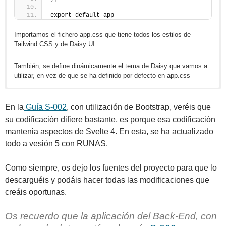
export default app
Importamos el fichero app.css que tiene todos los estilos de
Tailwind CSS y de Daisy UI.
También, se define dinámicamente el tema de Daisy que vamos a
utilizar, en vez de que se ha definido por defecto en app.css
@import 
<
<
<
<
script
script
script
script
>
>
>
>
"tailwindcss"
;
  import Router from 
  import 
  import 
  import 
{
{
{
 onMount 
 createForm 
 onMount 
}
}
 from 
 from 
'svelte-spa-router'
}
 from 
"svelte"
"svelte"
"felte"
;
;
;
;
En la
Guía S-002
, con utilización de Bootstrap, veréis que
@plugin 
  import 
  import 
  import Swal from 
"daisyui"
*
{
 as XLSX from 
 validator 
{
"sweetalert2"
}
"xlsx"
 from 
;
;
"@felte/validator-zod"
    themes:
  import MovieList from 
  import Swal from 
  import api from 
"./lib/api.js"
"sweetalert2"
;
'./MovieList.svelte'
;
;
;
su codificación difiere bastante, es porque esa codificación
        corporate --default, 
  import api from 
  import 
{
 z 
}
 from 
"./lib/api.js"
"zod"
;
  import ThemaManager from 
;
mantenia aspectos de Svelte 4. En esta, se ha actualizado
'./ThemaManager.svelte'
        dark --prefersdark, 
  import MovieManager from 
// Felte + Zod
;
"./MovieManager.svelte
        light,
  const 
  import 
{
{
 createForm 
}
 from 
  import SupportManager from 
"felte"
;
todo a vesión 5 con RUNAS.
'./SupportManager.svelte'
        business, 
    open = 
  import 
// ============================
{
 validator 
false
,
}
 from 
;
"@felte/validator-zod
        cupcake,
    mode = 
  import 
// ESTADO (runes)
{
 z 
"view"
}
 from 
,  
// "add" | "edit" | 
"zod"
;
"view"
        garden,
  const routes = 
// ============================
{
Como siempre, os dejo los fuentes del proyecto para que lo
        synthwave,
  let movies = $
    movie = 
  let supports = 
'/'
: MovieList,
{}
,
state
[]
;
([])
;
descarguéis y podáis hacer todas las modificaciones que
        emerald,
  let themes = $
    themes = 
  let loading = 
'/movies'
: MovieList,
[]
,
state
true
;
([])
;
        dracula; 
  let supports = $
    supports = 
  let errorMessage = 
'/themes'
: ThemaManager,
[]
,
state
null
([])
;
;
creáis oportunas.
}
    onSave,
'/supports'
: SupportManager
  let loading = $
    onClose
  let filter = 
}
;
""
state
;
(
true
)
;
<
  let errorMessage = $
  let showModal = 
/script
}
 = $
props
>
()
;
false
state
;
(
null
)
;
Os recuerdo que la aplicación del Back-End, con
Se define la importanción de los estilos de Tailwind CSS y Daisy
  let modalMode = 
"add"
;