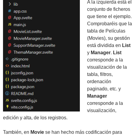
A la izquierda está el
conjunto de ficheros
que tiene el ejemplo.
tailwindcss()
Comprobaréis que la
tu-proyecto
tabla de Películas
(Movies), su gestión
está dividida en
List
y
Manager
.
List
corresponde a la
visualización de la
tabla, filtros,
ordenación
paginado, etc. y
Manager
corresponde a la
visualización,
edición y alta, de los registros.
en este enlace
También, en
Movie
se han hecho más codificación para