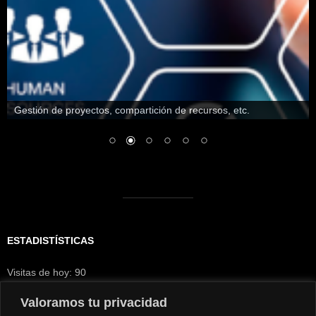
Gestión de proyectos, compartición de recursos, etc.
ESTADISTÍSTICAS
Visitas de hoy:
90
Visitantes hoy:
6
Visitas de ayer:
1.075
Valoramos tu privacidad
Visitantes de ayer:
170