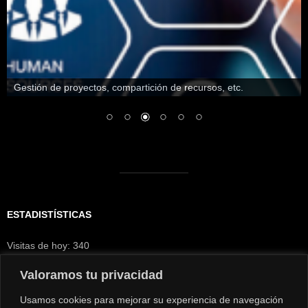
Generar y gestionar documentos electrónicos
ESTADISTÍSTICAS
Visitas de hoy:
340
Visitantes hoy:
296
Visitas de ayer:
654
Valoramos tu privacidad
Visitantes de ayer:
312
Usamos cookies para mejorar su experiencia de navegación