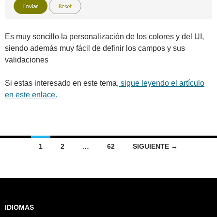
Es muy sencillo la personalización de los colores y del UI,
siendo además muy fácil de definir los campos y sus
validaciones
Si estas interesado en este tema,
sigue leyendo el artículo
en este enlace.
Ir
1
2
…
62
SIGUIENTE →
a
las
entradas
IDIOMAS