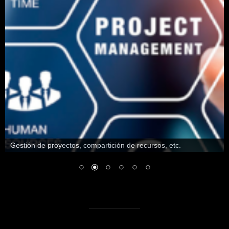
Page
print_pdf
(
260
, 
663
, $total_records, 
'number'
, 
0
 , 
'R'
, 
''
, 
'helvetica'
, 
10
, 
"0,0,0"
, 
0
)
;  
//  Nunber 
Record
// -----------------------------------------------
-------------
// Insert image
$pdf-
>
Image
(
__DIR__.
'/QR_prueba.png'
 , 
180
 , 
5
, 
20
, 
20
,
'PNG'
, 
'https://fhumanes.com/'
)
;
// -----------------------------------------------
---------------
$sql=
"SELECT producto_idproducto, Nombre, Precio, 
Cantidad, Valor   FROM linea_factura where 
factura_idfactura= $idfactura "
;
$rsSql=DB::
Query
(
$sql
)
;
Gestión de proyectos, compartición de recursos, etc.
$countLines=
0
;
$num_record = 
1
;
while
(
 $data2 = $rsSql-
>
fetchAssoc
()
){
if
(
 $num_record 
<
32
)
{
print_pdf
(
81
, 
200
+
(
$countLines*
14.55
)
, 
$num_record, 
'number'
, 
0
 , 
'R'
, 
''
, 
'helvetica'
, 
10
, 
"0,0,0"
, 
0
)
;  
//  Nunber Record    
print_pdf
(
139
, 
200
+
(
$countLines*
14.55
)
,$data2
[
'producto_idproducto'
]
, 
'number'
, 
0
 , 
'R'
, 
''
, 
'helvetica'
, 
10
, 
"0,0,0"
, 
0