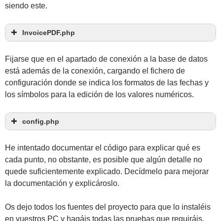
siendo este.
Type = char | number | integer | date | dateTime | 
dateLong | boolean | memo
NumberDecimal = 0
InvoicePDF.php
Align = L left | R right | C center
FontStyle = 'B' | 'I' | 'U' | ''
<
?php
Font = 'helvetica'
// use setasign\Fpdi\Fpdi;
Fijarse que en el apartado de conexión a la base de datos
FontSize = 10
use setasign\Fpdi\Tcpdf\Fpdi;
ColorRGB = "0,0,0"
está además de la conexión, cargando el fichero de
RightMargin = 0  Especial fields MEMO
require_once __DIR__ . 
'/fpdi_2.3.7/autoload.php'
;
configuración donde se indica los formatos de las fechas y
*/
require_once __DIR__ . 
'/PDF_functions.php'
;   
// 
los símbolos para la edición de los valores numéricos.
function
print_pdf
(
$point_x = 
1
, $point_y = 
1
Function Print into PDF
0
, $type = 
'char'
, $numberDecimal = 
0
 ,
                   $align = 
'L'
, $fontStyle = 
''
// initiate FPDI
config.php
'helvetica'
, $fontSize = 
11
, $colorRGB = 
"0,0,0"
, 
$pdf = 
new
Fpdi
()
;
$rightMargin = 
0
)
<
?php
{
// Very important
$GLOBALS
[
'numeric_symbol_of_thousands'
]
  = 
    $pdf = $GLOBALS
[
'pdf'
]
;
He intentado documentar el código para explicar qué es
$pdf-
>
setPrintHeader
(
false
)
;
'.'
;
    $coef_x = $GLOBALS
[
'coef_x'
]
;
$pdf-
>
setPrintFooter
(
false
)
;
$GLOBALS
[
'numeric_decimal_symbol'
]
 = 
','
;
cada punto, no obstante, es posible que algún detalle no
    $coef_y = $GLOBALS
[
'coef_y'
]
;
$GLOBALS
[
'date_format'
]
 = 
'd/m/Y'
;
    $wPt  = $GLOBALS
[
'wPt'
]
;
quede suficientemente explicado. Decídmelo para mejorar
// set the source file
$GLOBALS
[
'date_and_time_format'
]
 = 
'd/m/Y 
/*
$template_pdf = __DIR__.
'/TemplateInvoice.pdf'
;
H:i:s'
;
la documentación y explicároslo.
    $numeric_symbol_of_thousands = 
$pdf-
>
setSourceFile
(
$template_pdf
)
;
$GLOBALS
[
'time_format'
]
 = 
'H:i:s'
;
$GLOBALS['numeric_symbol_of_thousands'];
// import page 1
$GLOBALS
[
'long_Date_Format'
]
= 
'l, d de F del 
    $numeric_decimal_symbol = 
$tplIdx = $pdf-
>
importPage
(
1
)
;
Y'
;
Os dejo todos los fuentes del proyecto para que lo instaléis
$GLOBALS['numeric_decimal_symbol'];
// get the size of the imported page
$GLOBALS
[
'date_default_timezone_set'
]
 = 
    $date_format = $GLOBALS['date_format'];
en vuestros PC y hagáis todas las pruebas que requiráis.
$size = $pdf-
>
getTemplateSize
(
$tplIdx
)
;