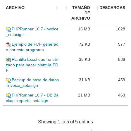
// Color in R, G, B
$data = $resql-
>
fetchAssoc
()
;
ARCHIVO
TAMAÑO
DESCARGAS
switch
(
$type
)
{
DE
// Variables on different parts of document
    case 
'char'
: 
// Char
ARCHIVO
        $pdf-
>
Cell
(
0
,
0
,$value,
0
,
1
,$align
)
;
print_pdf
(
322
, 
81
, 
'#'
.$idfactura, 
'char'
, 
0
 , 
        break;
'L'
, 
''
, 
'helvetica'
, 
16
, 
"247, 172, 8"
, 
0
)
; 
// 
PHPRunner 10.7 -invoice
16 MB
1028
    case 
'number'
: 
// Num
Number invoce
_setasign-
        $value = 
number_format
(
$value, $numberDecim
print_pdf
(
454
, 
81
,$data
[
'FechaFactura'
]
, 
'date'
, 
0
,$GLOBALS
[
'numeric_decimal_symbol'
]
, 
'L'
, 
''
, 
'helvetica'
, 
16
, 
"247, 172, 8"
, 
0
)
; 
//  
Ejemplo de PDF generad
72 KB
577
,$GLOBALS
[
'numeric_symbol_of_thousands'
])
;
Date invoce
        $pdf-
>
Cell
(
0
,
0
,$value,
0
,
1
,$align
)
;
o por este programa
print_pdf
(
91
,
113
,$data
[
'Nif'
]
, 
'char'
, 
0
 , 
'L'
, 
         break;
'B'
, 
'helvetica'
, 
10
, 
"0,0,0"
, 
0
)
; 
//  NIF
    case 
'integer'
: 
// Integer
Plantilla Excel que he utili
35 KB
538
print_pdf
(
91
,
127
,$data
[
'NombreRazonSocial'
]
, 
        $pdf-
>
Cell
(
0
,
0
,$value,
0
,
1
,$align
)
;
'char'
, 
0
 , 
'L'
, 
'B'
, 
'helvetica'
, 
10
, 
"68,68,68"
, 
zado para hacer plantilla PD
         break;
0
)
; 
// Nombre
F
    case 
'date'
: 
// Date
// $string = iconv("UTF-8", "ISO-8859-
        $date = 
new
DateTimeImmutable
(
$value
)
;
1//TRANSLIT", $data['Domicilio']); // Convert UTf8
Backup de base de datos
31 KB
459
        $value = $date-
>
format
(
$GLOBALS
[
'date_form
print_pdf
(
91
,
141
,$data
[
'Domicilio'
]
, 
'char'
, 
0
 , 
-invoice_setasign-
        $pdf-
>
Cell
(
0
,
0
,$value,
0
,
1
,$align
)
;
'L'
, 
''
, 
'helvetica'
, 
10
, 
"68,68,68"
, 
0
)
; 
// 
        break;
Domicilio
PHPRunner 10.7 - DB Ba
21 MB
463
     case 
'time'
: 
// Time
print_pdf
(
91
,
154
, $data
[
'RestoDomicilio'
]
, 
'char'
ckup -reports_setasign-
        $date = 
new
DateTimeImmutable
(
$value
)
;
0
 , 
'L'
, 
''
, 
'helvetica'
, 
10
, 
"68,68,68"
, 
0
)
; 
// 
        $value = $date-
>
format
(
$GLOBALS
[
'time_form
Resto Domicilio
        $pdf-
>
Cell
(
0
,
0
,$value,
0
,
1
,$align
)
;
$page_number = 
1
;
        break;
print_pdf
(
483
, 
156
, $page_number,
'number'
, 
0
 , 
    case 
'dateTime'
: 
// DateTime
'R'
, 
'B'
, 
'helvetica'
, 
12
, 
"0,0,0"
, 
0
)
; 
// Number 
Showing 1 to 5 of 5 entries
        $date = 
new
DateTimeImmutable
(
$value
)
;
page
        $value = $date-