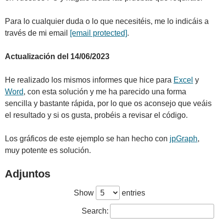
'Europe/Madrid'
;
    $date_and_time_format = 
// add a page with the same orientation and size
$GLOBALS
[
'setlocale_LC_TIME'
]
 = 
'spanish'
;
$GLOBALS['date_and_time_format'];
$pdf-
>
AddPage
(
$size
[
'orientation'
]
, $size
)
;
    $time_format = $GLOBALS['time_format'];
Para lo cualquier duda o lo que necesitéis, me lo indicáis a
// use the imported page
    $long_Date_Format = $GLOBALS['long_Date_Format
$pdf-
>
useTemplate
(
$tplIdx
)
;
través de mi email
[email protected]
.
    */
// Obtain measures from the page for the 
date_default_timezone_set
(
transformation of the Points
Actualización del 14/06/2023
$GLOBALS
[
'date_default_timezone_set'
]
)
;
$pdf-
>
SetXY
(
1
, 
1
)
;
setlocale
(
LC_TIME, $GLOBALS
[
'setlocale_LC_TIME
$wPt = 
595.28
; 
//  Measures in points of the page
$w   = $pdf-
>
GetPageWidth
()
;
He realizado los mismos informes que hice para
Excel
y
if
(
 $align == 
'R'
)
{
$hPt = 
841.89
; 
//  Measures in points of the page
if
(
$type == 
'number'
||
 $type == 
'integer
Word
, con esta solución y me ha parecido una forma
$h   = $pdf-
>
GetPageHeight
()
;
        $rightMargin =  $wPt - $point_x 
;
// Obta
$coef_x = $wPt/$w; 
// X axis transformation 
sencilla y bastante rápida, por lo que os aconsejo que veáis
distance from the right margin from the osition of t
coefficient
field.
el resultado y si os gusta, probéis a revisar el código.
$coef_y = $hPt/$h; 
// Y axis transformation 
}
coefficient
}
Los gráficos de este ejemplo se han hecho con
jpGraph
,
// -----------------------------------------------
    $pdf-
>
SetXY
(
$point_x/$coef_x, $point_y/$coef_y
Recover invoice data-------------------------------
muy potente es solución.
// Positioning on the page
---------------------------------------------------
    $pdf-
---------------------
>
SetMargins
(
$point_x/$coef_x,
5
,$rightMargin/$coef_x
$idfactura= $_SESSION
[
'idfactura'
]
;
// invoice 
Adjuntos
For fields MEMO
identification to obtain
    $pdf-
>
SetFont
(
$font,$fontStyle,$fontSize
)
;   
//  Font, type and size
Show
entries
$sql=
"SELECT Nif, NombreRazonSocial, Domicilio, 
    $FontColor = 
explode
(
","
, $colorRGB
)
;        
RestoDomicilio, FechaFactura, TotalFactura FROM 
    $pdf-
factura where idfactura = $idfactura"
;
Search:
>
SetTextColor
(
$FontColor
[
0
]
,$FontColor
[
1
]
,$FontColo
$resql=DB::
Query
(
$sql
)
;