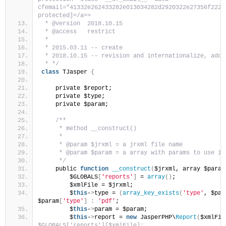
cfemail="41332e262433282e013034282d2920322e27356f222e2
protected]</a>>
 * @version  2018.10.15
 * @access   restrict
 * 
 * 2015.03.11 -- create
 * 2018.10.15 -- revision and internationalize, add 
 * */
class
 TJasper 
{
    private $report;
    private $type;
    private $param;
/**
     * method __construct()
     * 
     * @param $jrxml = a jrxml file name
     * @param $param = a array with params to use in
     */
    public 
function
__construct
(
$jrxml, array $param
        $GLOBALS
[
'reports'
]
 = 
array
()
;
        $xmlFile = $jrxml;
        $
this
-
>
type = 
(
array_key_exists
(
'type'
, $par
$param
[
'type'
]
:
'pdf'
;
        $
this
-
>
param = $param;
        $
this
-
>
report = 
new
 JasperPHP\
Report
(
$xmlFil
$GLOBALS['reports'][$xmlFile];