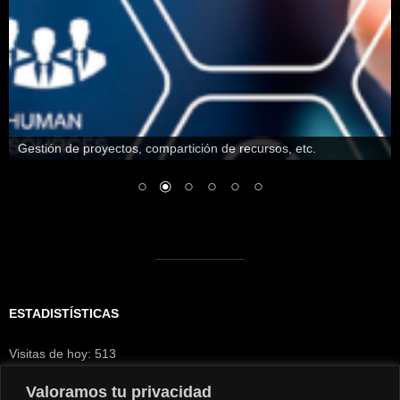
Gestión de proyectos, compartición de recursos, etc.
ESTADISTÍSTICAS
Visitas de hoy:
513
Visitantes hoy:
173
Visitas de ayer:
1.075
Valoramos tu privacidad