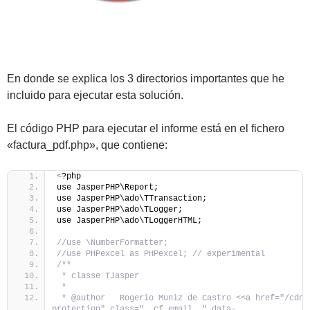
En donde se explica los 3 directorios importantes que he
incluido para ejecutar esta solución.
El código PHP para ejecutar el informe está en el fichero
«factura_pdf.php», que contiene:
<
?php
use JasperPHP\Report;
use JasperPHP\ado\TTransaction;
use JasperPHP\ado\TLogger;
use JasperPHP\ado\TLoggerHTML;
//use \NumberFormatter;
//use PHPexcel as PHPexcel; // experimental
/**
 * classe TJasper
 *
 * @author   Rogerio Muniz de Castro <<a href="/cdn-
protection" class="__cf_email__" data-