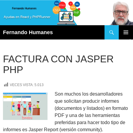
Buscar
Fernando Humanes
SALTAR
MENÚ
AL
PRINCI
CONTENIDO
FACTURA CON JASPER
PHP
VECES VISTA:
5.013
Son muchos los desarrolladores
que solicitan producir informes
(documentos y listados) en formato
PDF y una de las herramientas
preferidas para hacer todo tipo de
informes es Jasper Report (versión community).