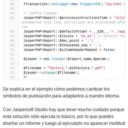
TTransaction::
setLogger
(
new
TLoggerHTML
(
'log.html'
))
// Config TJasper
JasperPHP\Report::$proccessintructionsTime = 
'inline
uncomented this line intructions are proccessed after 
row
JasperPHP\Report::$defaultFolder = __DIR__.
'/../app.
JasperPHP\Report::$locale = 
'es_es'
; 
// Default "en_
JasperPHP\Report::$dec_point = 
','
;
JasperPHP\Report::$thousands_sep = 
'.'
;
JasperPHP\Report::$columnHeaderRepeat = 
false
;
$jasper = 
new
TJasper
(
$report_name,$param
)
;
$filename = 
"factura_"
.$idfactura.
".pdf"
;
$jasper-
>
outpage
(
$filename
)
;
?
>
Se explica en el ejemplo cómo podemos cambiar los
símbolos de puntuación para adaptarlos a nuestro idioma.
Con Jaspersoft Studio hay que tener mucho cuidado porque
esta solución sólo ejecuta lo básico, por lo que puedes
diseñar un informe y luego al ejecutarlo no aparecer multitud