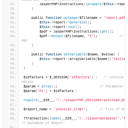
        JasperPHP\Instructions::
prepare
(
$
this
-
>
repor
}
    public 
function
outpage
(
$filename = 
'report.pdf'
        $
this
-
>
report-
>
generate
()
;
        $
this
-
>
report-
>
out
()
;
        $pdf = JasperPHP\Instructions::
get
()
;
        $pdf-
>
Output
(
$filename, 
"I"
)
;           
// N
PDF       
}
    public 
function
setVariable
(
$name, $value
)
{
        $
this
-
>
report-
>
arrayVariable
[
$name
][
'initial
}
}
$idfactura = $_SESSION
[
'idfactura'
]
;
// invoice i
obtain
$param = 
array
()
;                     
// Parameter
$param
[
'P1'
]
 = $idfactura 
;
require
(
__DIR__.
'/../jasperPHP_20211004/autoload.php
$report_name = 
'invoice2.jrxml'
;      
// File of Rep
TTransaction::
open
(
__DIR__.
'/../jasperDatabase/'
.
'fa
// DataBase of Report