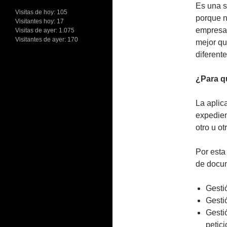
Es una s
Visitas de hoy:
105
porque 
Visitantes hoy:
17
empresa,
Visitas de ayer:
1.075
Visitantes de ayer:
170
mejor qu
diferente
¿Para qu
La aplic
expedien
otro u o
Por esta
de docum
Gesti
Gesti
Gesti
petic