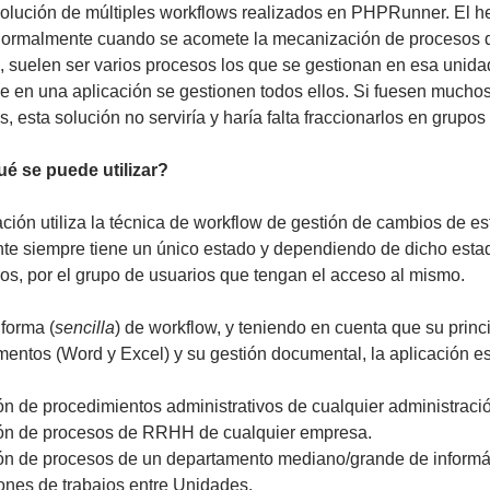
olución de múltiples workflows realizados en PHPRunner. El he
normalmente cuando se acomete la mecanización de procesos 
 suelen ser varios procesos los que se gestionan en esa unidad
e en una aplicación se gestionen todos ellos. Si fuesen mucho
s, esta solución no serviría y haría falta fraccionarlos en grupo
é se puede utilizar?
ación utiliza la técnica de workflow de gestión de cambios de es
te siempre tiene un único estado y dependiendo de dicho estado
tros, por el grupo de usuarios que tengan el acceso al mismo.
 forma (
sencilla
) de workflow, y teniendo en cuenta que su princi
entos (Word y Excel) y su gestión documental, la aplicación es
ón de procedimientos administrativos de cualquier administració
ón de procesos de RRHH de cualquier empresa.
ón de procesos de un departamento mediano/grande de informáti
iones de trabajos entre Unidades.