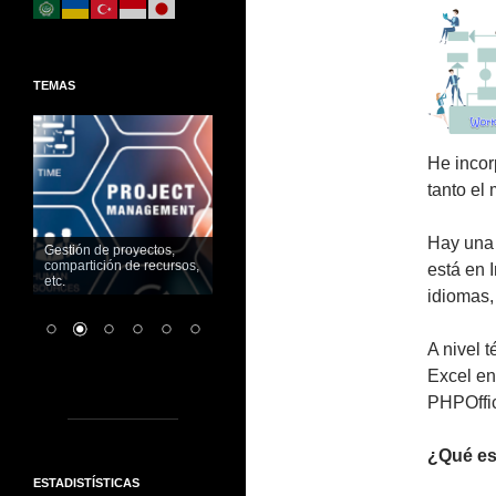
TEMAS
He incor
tanto el
Hay una 
Gestión de proyectos,
compartición de recursos,
está en 
etc.
idiomas,
A nivel 
Excel en
PHPOffic
¿Qué es
ESTADISTÍSTICAS