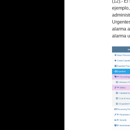
(12).- E
ejemplo,
administ
Urgentes
alarma a
alarma u