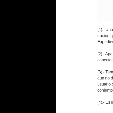
(1).- Un
opción q
Expedien
(2).- Ap
conectad
(3).- Ta
que no d
usuario 
conjunto
(4).- Es