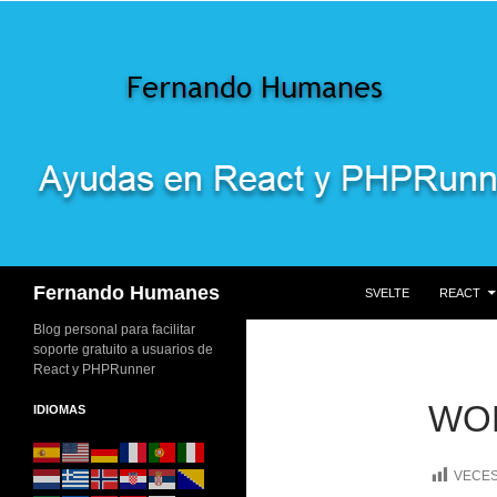
SALTAR AL CONTENID
Buscar
Fernando Humanes
SVELTE
REACT
Blog personal para facilitar
soporte gratuito a usuarios de
React y PHPRunner
WOR
IDIOMAS
VECES