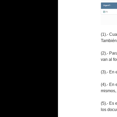
(1).- Cua
También,
(2).- Pa
van al f
(3).- En
(4).- En 
mismos, 
(5).- Es
los docu