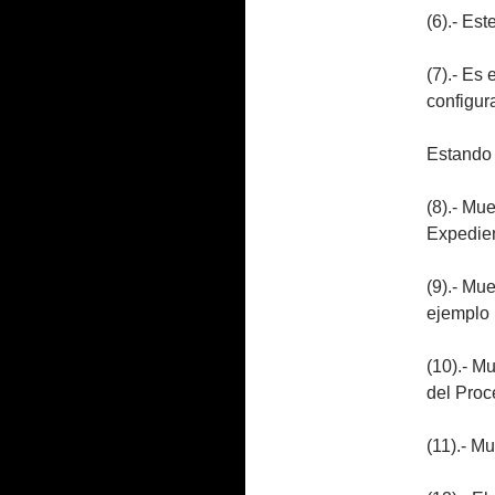
(6).- Es
(7).- Es
configura
Estando 
(8).- Mu
Expedien
(9).- Mu
ejemplo 
(10).- Mu
del Proc
(11).- M