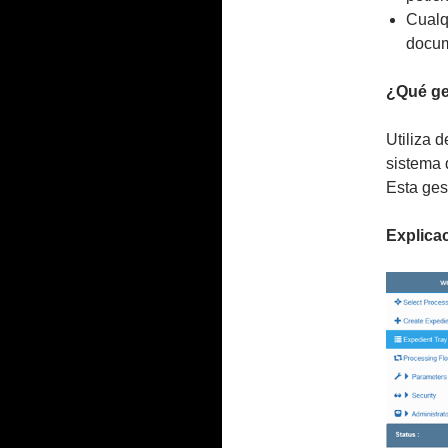
Cualq
docum
¿Qué ges
Utiliza 
sistema 
Esta ges
Explicac