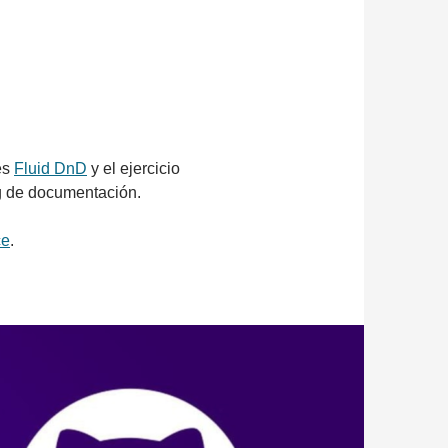
es
Fluid DnD
y el ejercicio
og de documentación.
ce
.