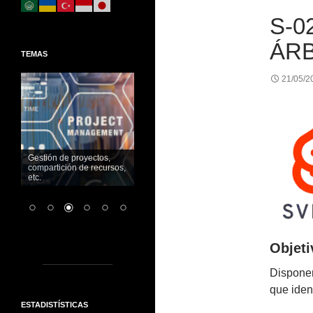
S-0
ÁR
TEMAS
21/05/2
Generar y gestionar
documentos electrónicos
Objeti
Disponer
que ident
ESTADISTÍSTICAS