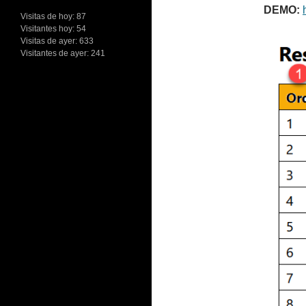
DEMO:
Visitas de hoy:
87
Visitantes hoy:
54
Visitas de ayer:
633
Visitantes de ayer:
241