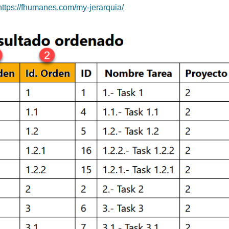
https://fhumanes.com/my-jerarquia/