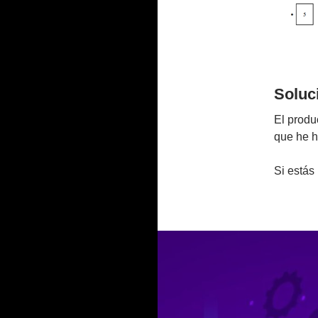
Soluc
El produ
que he h
Si estás