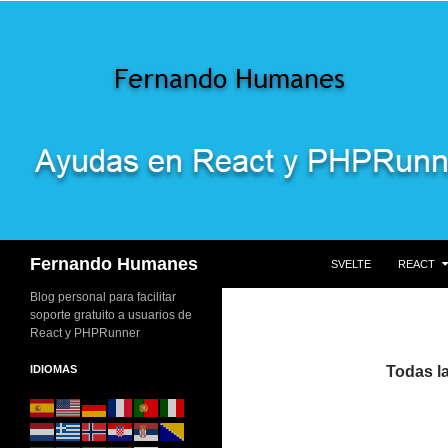
SALTAR AL CONTENI
Buscar
Fernando Humanes
SVELTE
REACT
Blog personal para facilitar
soporte gratuito a usuarios de
React y PHPRunner
IDIOMAS
Todas l