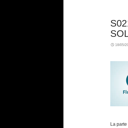
S02
SOL
18/05/2
La parte