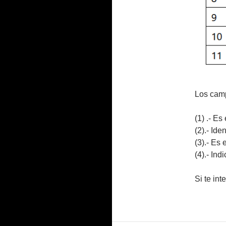
Los camp
(1) .- Es
(2).- Id
(3).- Es 
(4).- In
Si te in