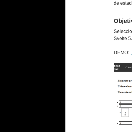
de estad
Objeti
Seleccio
Svelte 5.
DEMO: