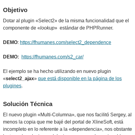
Objetivo
Dotar al plugin «Select2» de la misma funcionalidad que el
componente de «
lookup
» estándar de PHPRunner.
DEMO
:
https://fhumanes.com/select2_dependence
DEMO:
https://fhumanes.com/s2_car/
El ejemplo se ha hecho utilizando en nuevo plugin
«
select2_ajax
»
que está disponible en la página de los
plugines
.
Solución Técnica
El nuevo plugin «Multi-Columna», que nos facilitó Sergey, al
menos la copia que me bajé del portal de XlineSoft, está
incompleto en lo referente a la «dependencia», nos obstante