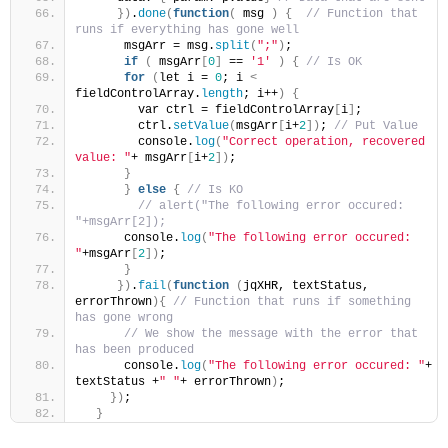
})
.
done
(
function
(
 msg 
)
{
// Function that 
runs if everything has gone well
      msgArr = msg.
split
(
";"
)
;
if
(
 msgArr
[
0
]
 == 
'1'
)
{
// Is OK
for
(
let i = 
0
; i 
<
fieldControlArray.
length
; i++
)
{
        var ctrl = fieldControlArray
[
i
]
;
        ctrl.
setValue
(
msgArr
[
i+
2
])
; 
// Put Value
        console.
log
(
"Correct operation, recovered 
value: "
+ msgArr
[
i+
2
])
;
}
}
else
{
// Is KO
// alert("The following error occured: 
"+msgArr[2]);
      console.
log
(
"The following error occured: 
"
+msgArr
[
2
])
;
}
})
.
fail
(
function
(
jqXHR, textStatus, 
errorThrown
){
// Function that runs if something 
has gone wrong
// We show the message with the error that 
has been produced
      console.
log
(
"The following error occured: "
+ 
textStatus +
" "
+ errorThrown
)
;
})
;
}