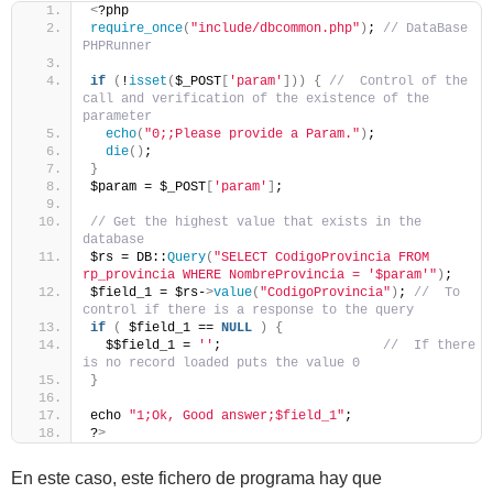
<
?php
require_once
(
"include/dbcommon.php"
)
; 
// DataBase 
PHPRunner
if
(
!
isset
(
$_POST
[
'param'
]))
{
//  Control of the 
call and verification of the existence of the 
parameter
echo
(
"0;;Please provide a Param."
)
;
die
()
;
}
$param = $_POST
[
'param'
]
;
// Get the highest value that exists in the 
database
$rs = DB::
Query
(
"SELECT CodigoProvincia FROM 
rp_provincia WHERE NombreProvincia = '$param'"
)
;
$field_1 = $rs-
>
value
(
"CodigoProvincia"
)
; 
//  To 
control if there is a response to the query
if
(
 $field_1 == 
NULL
)
{
  $$field_1 = 
''
;                     
//  If there 
is no record loaded puts the value 0
}
echo 
"1;Ok, Good answer;$field_1"
;
?
>
En este caso, este fichero de programa hay que