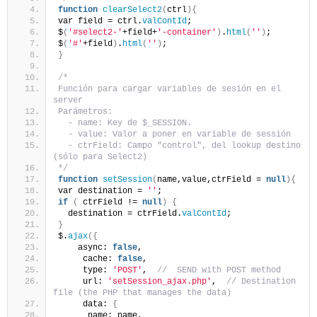
function
clearSelect2
(
ctrl
){
var field = ctrl.
valContId
;
$
(
'#select2-'
+field+
'-container'
)
.
html
(
''
)
;
$
(
'#'
+field
)
.
html
(
''
)
;
}
/*
Función para cargar variables de sesión en el 
server
Parámetros:
  - name: Key de $_SESSION.
  - value: Valor a poner en variable de sessión
  - ctrField: Campo "control", del lookup destino 
(sólo para Select2)
*/
function
setSession
(
name,value,ctrField = 
null
){
var destination = 
''
;
if
(
 ctrField != 
null
)
{
  destination = ctrField.
valContId
;
}
$.
ajax
({
    async: 
false
,
     cache: 
false
,
     type: 
'POST'
,  
//  SEND with POST method
     url: 
'setSession_ajax.php'
,  
// Destination 
file (the PHP that manages the data)
     data: 
{
      name: name,