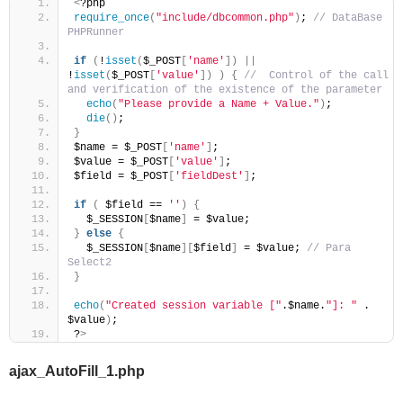
<
?php
require_once
(
"include/dbcommon.php"
)
; 
// DataBase 
PHPRunner
if
(
!
isset
(
$_POST
[
'name'
])
||
!
isset
(
$_POST
[
'value'
])
)
{
//  Control of the call 
and verification of the existence of the parameter
echo
(
"Please provide a Name + Value."
)
;
die
()
;
}
$name = $_POST
[
'name'
]
;
$value = $_POST
[
'value'
]
;
$field = $_POST
[
'fieldDest'
]
;
if
(
 $field == 
''
)
{
  $_SESSION
[
$name
]
 = $value;
}
else
{
  $_SESSION
[
$name
][
$field
]
 = $value; 
// Para 
Select2
}
echo
(
"Created session variable ["
.$name.
"]: "
 . 
$value
)
;
?
>
ajax_AutoFill_1.php