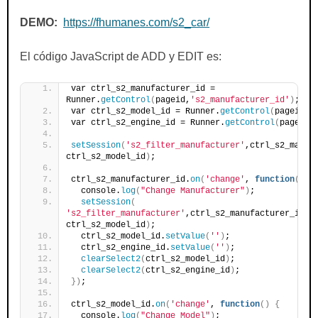
DEMO:
https://fhumanes.com/s2_car/
El código JavaScript de ADD y EDIT es:
var ctrl_s2_manufacturer_id = 
Runner.
getControl
(
pageid,
's2_manufacturer_id'
)
; 
var ctrl_s2_model_id = Runner.
getControl
(
pageid,
'
var ctrl_s2_engine_id = Runner.
getControl
(
pageid,
setSession
(
's2_filter_manufacturer'
,ctrl_s2_manuf
ctrl_s2_model_id
)
; 
ctrl_s2_manufacturer_id.
on
(
'change'
, 
function
()
{
  console.
log
(
"Change Manufacturer"
)
;
setSession
(
's2_filter_manufacturer'
,ctrl_s2_manufacturer_id.
g
ctrl_s2_model_id
)
;
  ctrl_s2_model_id.
setValue
(
''
)
;
  ctrl_s2_engine_id.
setValue
(
''
)
;
clearSelect2
(
ctrl_s2_model_id
)
;
clearSelect2
(
ctrl_s2_engine_id
)
;
})
;
ctrl_s2_model_id.
on
(
'change'
, 
function
()
{
  console.
log
(
"Change Model"
)
;