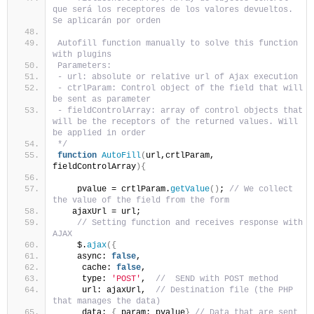
que será los receptores de los valores devueltos. 
Se aplicarán por orden
Autofill function manually to solve this function 
with plugins
Parameters:
- url: absolute or relative url of Ajax execution
- ctrlParam: Control object of the field that will 
be sent as parameter
- fieldControlArray: array of control objects that 
will be the receptors of the returned values. Will 
be applied in order
*/
function
AutoFill
(
url,crtlParam, 
fieldControlArray
){
    pvalue = crtlParam.
getValue
()
; 
// We collect 
the value of the field from the form
   ajaxUrl = url;
// Setting function and receives response with 
AJAX
    $.
ajax
({
    async: 
false
,
     cache: 
false
,
     type: 
'POST'
,  
//  SEND with POST method
     url: ajaxUrl,  
// Destination file (the PHP 
that manages the data)
     data: 
{
 param: pvalue
}
// Data that are sent