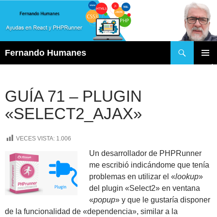
Buscar
Fernando Humanes
SALTAR
MENÚ
AL
PRINCI
CONTENIDO
GUÍA 71 – PLUGIN
«SELECT2_AJAX»
VECES VISTA:
1.006
Un desarrollador de PHPRunner
me escribió indicándome que tenía
problemas en utilizar el «
lookup
»
del plugin «Select2» en ventana
«
popup
» y que le gustaría disponer
de la funcionalidad de «dependencia», similar a la