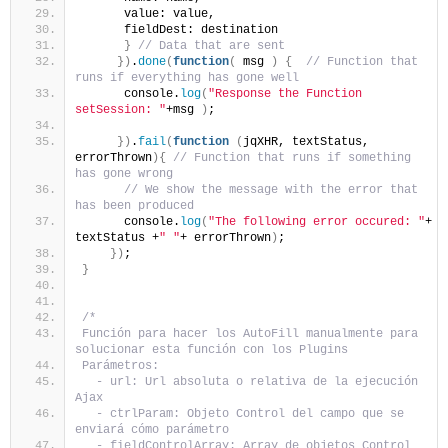
      value: value,
      fieldDest: destination
}
// Data that are sent
})
.
done
(
function
(
 msg 
)
{
// Function that 
runs if everything has gone well
      console.
log
(
"Response the Function 
setSession: "
+msg 
)
;
})
.
fail
(
function
(
jqXHR, textStatus, 
errorThrown
){
// Function that runs if something 
has gone wrong
// We show the message with the error that 
has been produced
      console.
log
(
"The following error occured: "
+ 
textStatus +
" "
+ errorThrown
)
;
})
;
}
/*
Función para hacer los AutoFill manualmente para 
solucionar esta función con los Plugins
Parámetros:
  - url: Url absoluta o relativa de la ejecución 
Ajax
  - ctrlParam: Objeto Control del campo que se 
enviará cómo parámetro
  - fieldControlArray: Array de objetos Control 