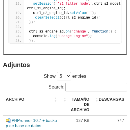
setSession
(
's2_filter_model'
,ctrl_s2_model_id.
ctrl_s2_engine_id
)
;
  ctrl_s2_engine_id.
setValue
(
''
)
;
clearSelect2
(
ctrl_s2_engine_id
)
;
})
;
ctrl_s2_engine_id.
on
(
'change'
, 
function
()
{
  console.
log
(
"Change Engine"
)
;  
})
;
Adjuntos
Show
entries
Search:
ARCHIVO
TAMAÑO
DESCARGAS
DE
ARCHIVO
PHPrunner 10.7 + backu
137 KB
747
p de base de datos