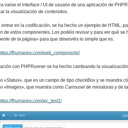
ra variar el interface / UI de usuario de una aplicación de PH
car la visualización de contenidos.
 entrar en la codificación, se ha hecho un ejemplo de HTML, par
ión de estos componentes. Los podéis revisar y para ver qué se 
uente de la página»
para que observéis lo simple que es.
https://fhumanes.com/web_components/
ración con PHPRunner se ha hecho cambiando la visualizació
 «Status», que es un campo de tipo
checkBox
y se muestra 
o «Images», que muestra como
Carrousel
de miniaturas y de 
https://fhumanes.com/wc_test1/