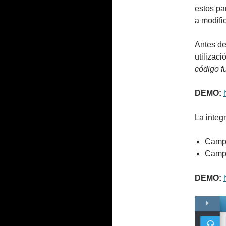
estos pa
a modifi
Antes de
utilizac
código f
DEMO:
La integ
Campo
Camp
DEMO: