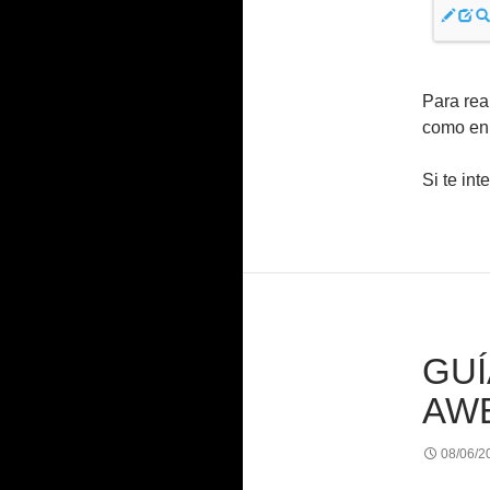
Para rea
como en
Si te int
GUÍ
AW
08/06/2