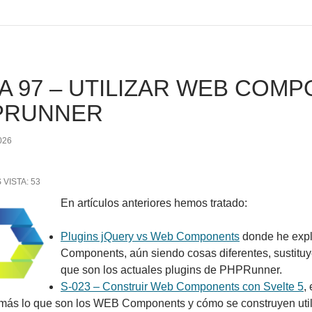
A 97 – UTILIZAR WEB COM
PRUNNER
026
 VISTA:
53
En artículos anteriores hemos tratado:
Plugins jQuery vs Web Components
donde he exp
Components, aún siendo cosas diferentes, sustituy
que son los actuales plugins de PHPRunner.
S-023 – Construir Web Components con Svelte 5
,
más lo que son los WEB Components y cómo se construyen util