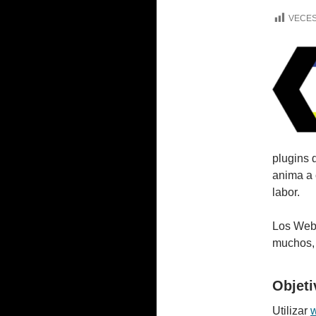
VECES
plugins 
anima a 
labor.
Los Web 
muchos, 
Objeti
Utilizar