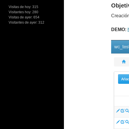
Objeti
Visitas de hoy:
315
Visitantes hoy:
280
Creació
Visitas de ayer:
654
Visitantes de ayer:
312
DEMO: