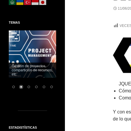
11/06/2
TEMAS
VECES
Gestión de proyectos,
compartición de recursos,
etc.
JQUER
Cómo 
Como 
Y con es
de lo qu
ESTADISTÍSTICAS