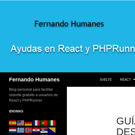
SALTAR AL CONTENI
Buscar
Fernando Humanes
SVELTE
REACT
Blog personal para facilitar
soporte gratuito a usuarios de
React y PHPRunner
IDIOMAS
GUÍ
DE