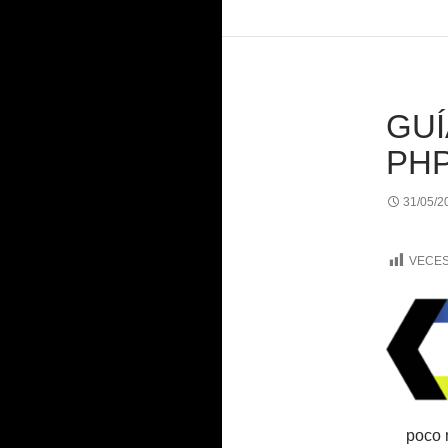
GUÍ
PH
31/05/2
VECES
poco 