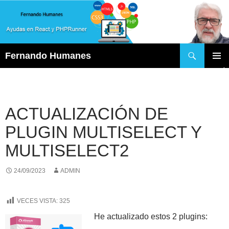
Buscar
Fernando Humanes
SALTAR
MENÚ
AL
PRINCI
CONTENIDO
ACTUALIZACIÓN DE
PLUGIN MULTISELECT Y
MULTISELECT2
24/09/2023
ADMIN
VECES VISTA:
325
He actualizado estos 2 plugins: