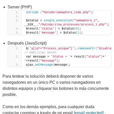
Server (PHP)
include
(
"MyCode/semaphore_code.php"
)
;
$status = 
single_execution
(
"semaphore_1"
, 
__DIR__.
"/MyCode/slow_processes/process_1.php"
)
;
$result
[
'status'
]
 = $status
[
0
]
;
$result
[
'message'
]
 = $status
[
1
]
;
Después (JavaScript)
$
(
'a[id^="Process_unique"]'
)
.
removeAttr
(
"disabled
// Habilitar botón
var message = 
'Status = '
+ result
[
"status"
]
+
' 
'
+result
[
"message"
]
;
ajax.
setMessage
(
message
)
;
Para testear la solución deberá disponer de varios
navegadores en un único PC o varios navegadores en
distintos equipos y cliquear los botones lo más concurrente
posible.
Como en los demás ejemplos, para cualquier duda
contactar conmigo a través de mi email
[email protected]
.