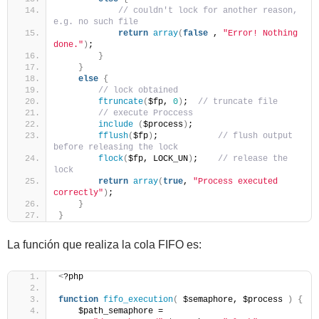
// couldn't lock for another reason, 
e.g. no such file
return
array
(
false
 , 
"Error! Nothing 
done."
)
;
}
}
else
{
// lock obtained
ftruncate
(
$fp, 
0
)
;  
// truncate file        
// execute Proccess
include
(
$process
)
;    
fflush
(
$fp
)
;            
// flush output 
before releasing the lock
flock
(
$fp, LOCK_UN
)
;    
// release the 
lock        
return
array
(
true
, 
"Process executed 
correctly"
)
;    
}
}
La función que realiza la cola FIFO es:
<
?php
function
fifo_execution
(
 $semaphore, $process 
)
{
    $path_semaphore = 