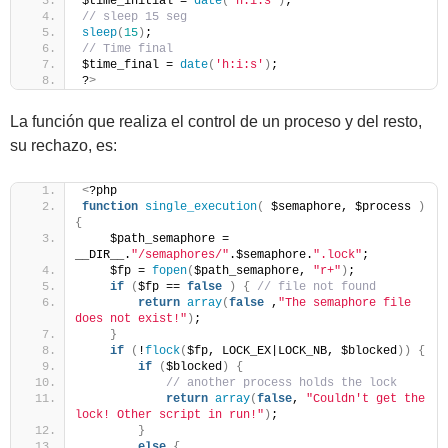
$time_initial = 
date
(
'h:i:s'
)
;
// sleep 15 seg
sleep
(
15
)
;
// Time final
$time_final = 
date
(
'h:i:s'
)
;
?
>
La función que realiza el control de un proceso y del resto,
su rechazo, es:
<
?php
function
single_execution
(
 $semaphore, $process 
)
{
    $path_semaphore = 
__DIR__.
"/semaphores/"
.$semaphore.
".lock"
;
    $fp = 
fopen
(
$path_semaphore, 
"r+"
)
;
if
(
$fp == 
false
)
{
// file not found
return
array
(
false
 ,
"The semaphore file 
does not exist!"
)
;
}
if
(
!
flock
(
$fp, LOCK_EX|LOCK_NB, $blocked
))
{
if
(
$blocked
)
{
// another process holds the lock
return
array
(
false
, 
"Couldn't get the 
lock! Other script in run!"
)
;     
}
else
{