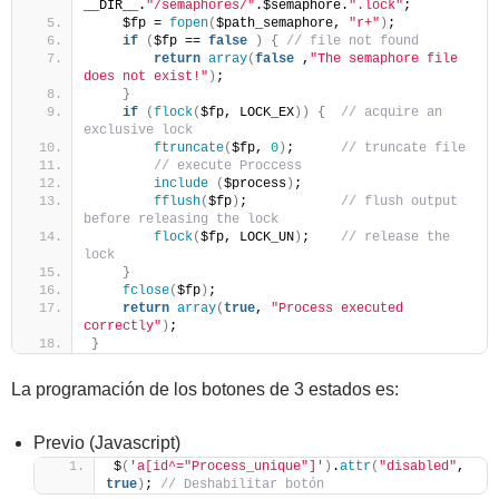
__DIR__.
"/semaphores/"
.$semaphore.
".lock"
;
    $fp = 
fopen
(
$path_semaphore, 
"r+"
)
;    
if
(
$fp == 
false
)
{
// file not found
return
array
(
false
 ,
"The semaphore file 
does not exist!"
)
;
}
if
(
flock
(
$fp, LOCK_EX
))
{
// acquire an 
exclusive lock
ftruncate
(
$fp, 
0
)
;      
// truncate file    
// execute Proccess
include
(
$process
)
;    
fflush
(
$fp
)
;            
// flush output 
before releasing the lock
flock
(
$fp, LOCK_UN
)
;    
// release the 
lock       
}
fclose
(
$fp
)
;
return
array
(
true
, 
"Process executed 
correctly"
)
;
}
La programación de los botones de 3 estados es:
Previo (Javascript)
$
(
'a[id^="Process_unique"]'
)
.
attr
(
"disabled"
, 
true
)
; 
// Deshabilitar botón