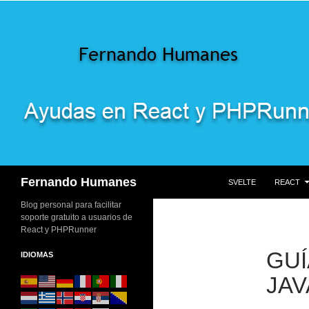
SALTAR AL CONTENI
Buscar
Fernando Humanes
SVELTE
REACT
Blog personal para facilitar
soporte gratuito a usuarios de
React y PHPRunner
GUÍ
IDIOMAS
JAV