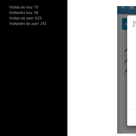
Visitas de hoy:
70
Visitantes hoy:
39
Visitas de ayer:
633
Visitantes de ayer:
241