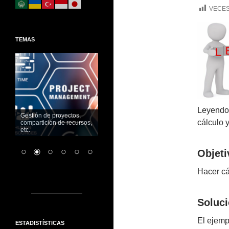
VECES
TEMAS
Leyendo
Gestión de proyectos,
cálculo 
compartición de recursos,
etc.
Objeti
Hacer cá
Soluci
El ejemp
ESTADISTÍSTICAS