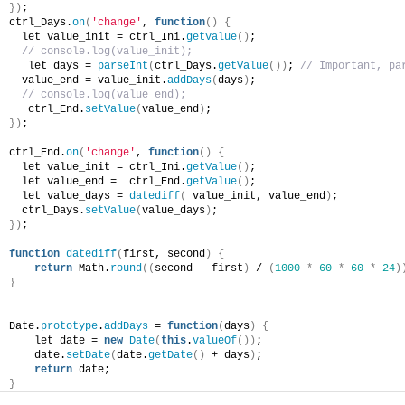
})
;
ctrl_Days.
on
(
'change'
, 
function
()
{
  let value_init = ctrl_Ini.
getValue
()
;
// console.log(value_init);
   let days = 
parseInt
(
ctrl_Days.
getValue
())
; 
// Important, pa
  value_end = value_init.
addDays
(
days
)
;
// console.log(value_end);
   ctrl_End.
setValue
(
value_end
)
;
})
;
ctrl_End.
on
(
'change'
, 
function
()
{
  let value_init = ctrl_Ini.
getValue
()
;
  let value_end =  ctrl_End.
getValue
()
;
  let value_days = 
datediff
(
 value_init, value_end
)
;
  ctrl_Days.
setValue
(
value_days
)
;
})
;
function
datediff
(
first, second
)
{
return
 Math.
round
((
second - first
)
 / 
(
1000
*
60
*
60
*
24
)
}
Date.
prototype
.
addDays
 = 
function
(
days
)
{
    let date = 
new
Date
(
this
.
valueOf
())
;
    date.
setDate
(
date.
getDate
()
 + days
)
;
return
 date;
}