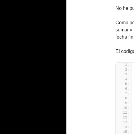
No he pu
Como pod
sumar y 
fecha fin
El códig