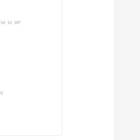
rse to INT
)
;