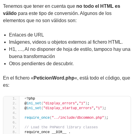
Tenemos que tener en cuenta que
no todo el HTML es
válido
para este tipo de conversión. Algunos de los
elementos que no son válidos son:
Enlaces de URL
Imágenes, videos u objetos externos al fichero HTML.
H1, …, Al no disponer de hoja de estilo, tampoco hay una
buena transformación
Otros pendientes de descubrir.
En el fichero «
PeticionWord.php
«, está todo el código, que
es:
<
?php
@
ini_set
(
"display_errors"
,
"1"
)
;
@
ini_set
(
"display_startup_errors"
,
"1"
)
;
require_once
(
"../include/dbcommon.php"
)
;
// Load the PHPWord library classes
require_once __DIR__ . 