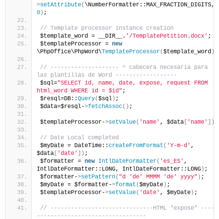
>
setAttribute
(
\NumberFormatter::MAX_FRACTION_DIGITS, 
0
)
; 
// Template processor instance creation
$template_word = __DIR__.
'/TemplatePetition.docx'
;
$templateProcessor = 
new
\PhpOffice\PhpWord\
TemplateProcessor
(
$template_word
)
;
// -------------------- ^ cabecera necesaria para 
las plantillas de Word ------------------
$sql=
"SELECT id, name, date, expose, request FROM 
html_word WHERE id = $id"
;
$resql=DB::
Query
(
$sql
)
;
$data=$resql-
>
fetchAssoc
()
;
$templateProcessor-
>
setValue
(
'name'
, $data
[
'name'
])
// Date Local completed
$myDate = DateTime::
createFromFormat
(
'Y-m-d'
, 
$data
[
'date'
])
;
$formatter = 
new
IntlDateFormatter
(
'es_ES'
, 
IntlDateFormatter::LONG, IntlDateFormatter::LONG
)
;
$formatter-
>
setPattern
(
"d 'de' MMMM 'de' yyyy"
)
;
$myDate = $formatter-
>
format
(
$myDate
)
;
$templateProcessor-
>
setValue
(
'date'
, $myDate
)
;
// ------------------------------HTML "expose" -----
--------------------------------