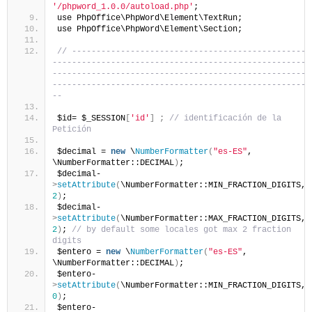
'/phpword_1.0.0/autoload.php'
; 
use PhpOffice\PhpWord\Element\TextRun;
use PhpOffice\PhpWord\Element\Section;
// -------------------------------------------------
-----------------------------------------------------
-----------------------------------------------------
-----------------------------------------------------
--
$id= $_SESSION
[
'id'
]
;
// identificación de la 
Petición
$decimal = 
new
 \
NumberFormatter
(
"es-ES"
, 
\NumberFormatter::DECIMAL
)
; 
$decimal-
>
setAttribute
(
\NumberFormatter::MIN_FRACTION_DIGITS, 
2
)
;
$decimal-
>
setAttribute
(
\NumberFormatter::MAX_FRACTION_DIGITS, 
2
)
; 
// by default some locales got max 2 fraction 
digits
$entero = 
new
 \
NumberFormatter
(
"es-ES"
, 
\NumberFormatter::DECIMAL
)
;
$entero-
>
setAttribute
(
\NumberFormatter::MIN_FRACTION_DIGITS, 
0
)
;
$entero-