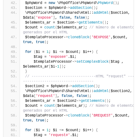
$phpWord = 
new
 \PhpOffice\PhpWord\
PhpWord
()
;
$section = $phpWord-
>
addSection
()
;
\PhpOffice\PhpWord\Shared\Html::
addHtml
(
$section, 
$data
[
'expose'
]
, 
false
, 
false
)
;
$elements_ar = $section-
>
getElements
()
;
$count = 
count
(
$elements_ar
)
; 
// Número de elementos 
generados por el HTML
$templateProcessor-
>
cloneBlock
(
'BEXPOSE'
,$count, 
true
, 
true
)
;
for
(
$i = 
1
; $i 
<
= $count; $i++
)
{
    $tag = 
'expose#'
.$i;
    $templateProcessor-
>
setComplexBlock
(
$tag , 
$elements_ar
[
$i-
1
])
;
}
// ------------------------------HTML "request" ----
---------------------------------
$section2 = $phpWord-
>
addSection
()
;
\PhpOffice\PhpWord\Shared\Html::
addHtml
(
$section2, 
$data
[
'request'
]
, 
false
, 
false
)
;
$elements_ar = $section2-
>
getElements
()
;
$count = 
count
(
$elements_ar
)
; 
// Número de elementos 
generados por el HTML
$templateProcessor-
>
cloneBlock
(
'BREQUEST'
,$count, 
true
, 
true
)
;
for
(
$i = 
1
; $i 
<
= $count; $i++
)
{
    $tag = 
'request#'
.$i;