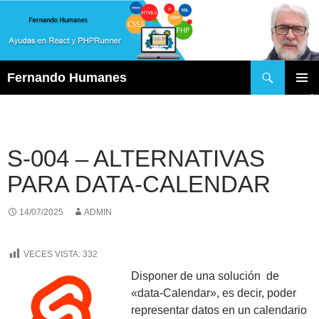
Buscar
Fernando Humanes
SALTAR
MENÚ
AL
PRINCI
CONTENIDO
S-004 – ALTERNATIVAS
PARA DATA-CALENDAR
14/07/2025
ADMIN
VECES VISTA:
332
Disponer de una solución de
«data-Calendar», es decir, poder
representar datos en un calendario