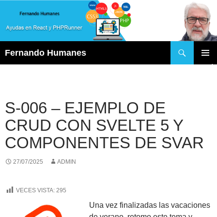
Buscar
Fernando Humanes
SALTAR
MENÚ
AL
PRINCI
CONTENIDO
S-006 – EJEMPLO DE
CRUD CON SVELTE 5 Y
COMPONENTES DE SVAR
27/07/2025
ADMIN
VECES VISTA:
295
Una vez finalizadas las vacaciones
de verano, retomo este tema y