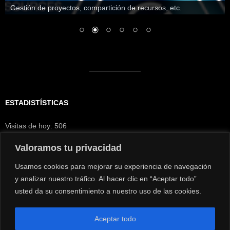
Gestión de proyectos, compartición de recursos, etc.
ESTADISTÍSTICAS
Visitas de hoy:
506
Visitantes hoy:
200
Visitas de ayer:
633
Valoramos tu privacidad
Visitantes de ayer:
241
Usamos cookies para mejorar su experiencia de navegación
y analizar nuestro tráfico. Al hacer clic en “Aceptar todo”
usted da su consentimiento a nuestro uso de las cookies.
Fernando Humanes ©2017
React
es un producto de Meta
PHPRunner
es un producto de Xlinesoft
Aceptar todo