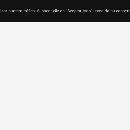
r nuestro tráfico. Al hacer clic en “Aceptar todo” usted da su consen
Fernando Humanes ©2017
React
es un producto de Meta
PHPRunner
es un producto de Xlinesoft