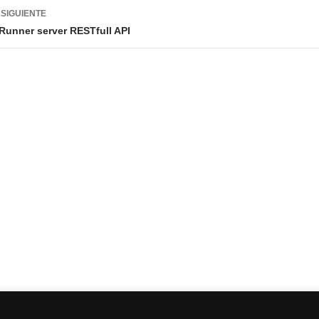
adas
SIGUIENTE
unner server RESTfull API