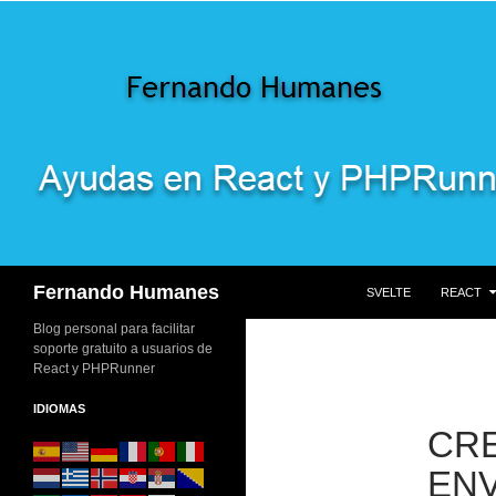
SALTAR AL CONTENI
Buscar
Fernando Humanes
SVELTE
REACT
Blog personal para facilitar
soporte gratuito a usuarios de
React y PHPRunner
IDIOMAS
CRE
ENV