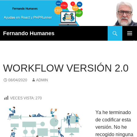
Buscar
Fernando Humanes
SALTAR
MENÚ
AL
PRINCI
CONTENIDO
WORKFLOW VERSIÓN 2.0
08/04/2020
ADMIN
VECES VISTA:
270
Ya he terminado
de codificar esta
versión. No he
recogido ninguna