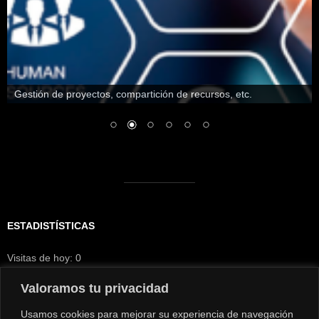
Gestión de proyectos, compartición de recursos, etc.
ESTADISTÍSTICAS
Visitas de hoy:
0
Visitantes hoy:
0
Visitas de ayer:
517
Valoramos tu privacidad
Visitantes de ayer:
453
Usamos cookies para mejorar su experiencia de navegación